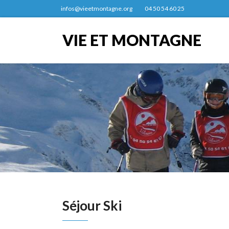
infos@vieetmontagne.org
04 50 54 60 25
VIE ET MONTAGNE
Séjour Ski