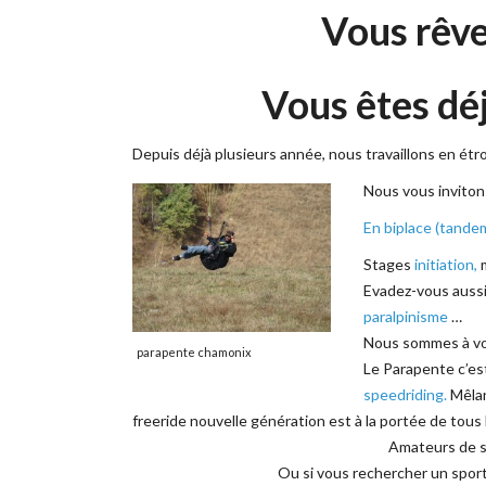
Vous rêve
Vous êtes déj
Depuis déjà plusieurs année, nous travaillons en étro
Nous vous invitons
En biplace (tandem
Stages
initiation,
Evadez-vous aussi
paralpinisme
…
Nous sommes à vot
parapente chamonix
Le Parapente c’est
speedriding.
Mêlant
freeride nouvelle génération est à la portée de tous 
Amateurs de s
Ou si vous rechercher un sport 