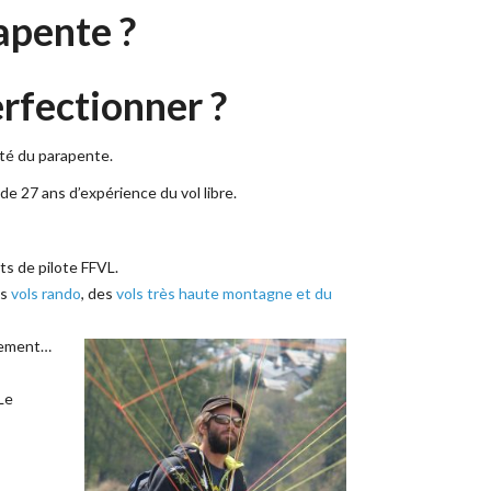
arapente ?
erfectionner ?
vité du parapente.
de 27 ans d’expérience du vol libre.
s de pilote FFVL.
es
vols rando
, des
vols très haute montagne et du
llement…
 Le