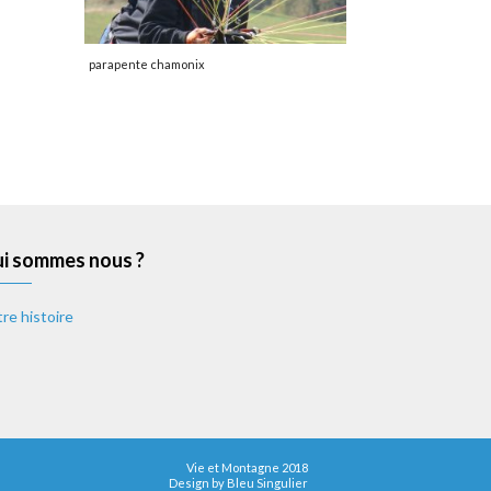
parapente chamonix
i sommes nous ?
re histoire
Vie et Montagne 2018
Design by
Bleu Singulier