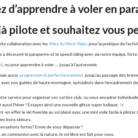
z d’apprendre à voler en p
à pilote et souhaitez vous p
ite collaboration avec les
Ailes du Mont-Blanc
pour la pratique de l’acti
 à découvrir le parapente et le speed riding avec via notre équipe, forte 
),
ou pour apprendre à voler … jusqu’à l’autonomie.
mais aussi
progression & perfectionnement
jusqu’au passage des brevet
 avec nos guides de haute montagne, spécialisés dans l’encadrement d
re service pour organiser vos sorties club, ou vous encadrer individue
 aussi l’hiver ! Essayez ainsi une nouvelle glisse super ludique:
le
 en effet le ski freeride au vol plané avec une mini voile facile à piloter.
les bons skieurs.
ensations fortes? Envie de vous dépasser ?
en communion avec la nature: le vol libre est fait pour vous.