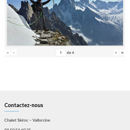
«
‹
›
»
de
4
Contactez-nous
Chalet Skiroc – Vallorcine
04 50 54 60 25