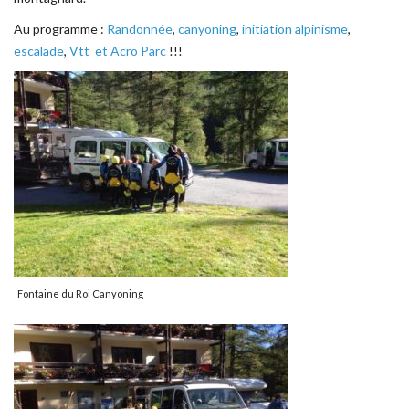
Au programme :
Randonnée
,
canyoning
,
initiation alpinisme
,
escalade
,
Vtt et Acro Parc
!!!
Fontaine du Roi Canyoning