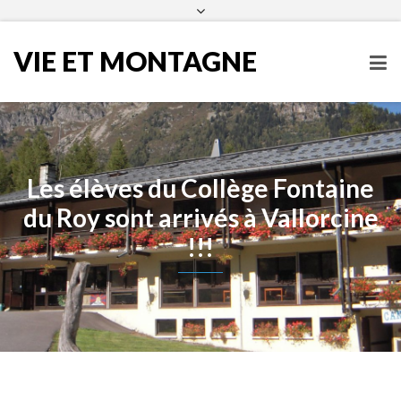
infos@vieetmontagne.org
04 50 54 60 25
Facebook
VIE ET MONTAGNE
Les élèves du Collège Fontaine
du Roy sont arrivés à Vallorcine
!!!